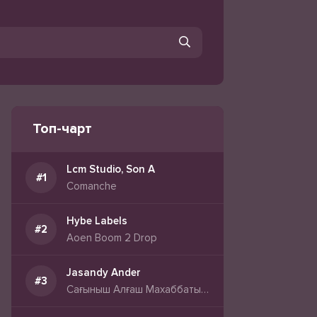
Топ-чарт
Lcm Studio, Son A
Comanche
Hybe Labels
Aoen Boom 2 Drop
Jasandy Ander
Сағыныш Алғаш Махаббатын Сағынғандар Үшін