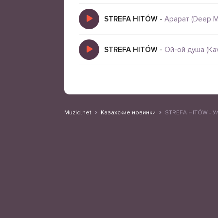
STREFA HITÓW
-
Арарат (Deep M
STREFA HITÓW
-
Ой-ой душа (K
Muzid.net
Казахские новинки
STREFA HITÓW - Ул