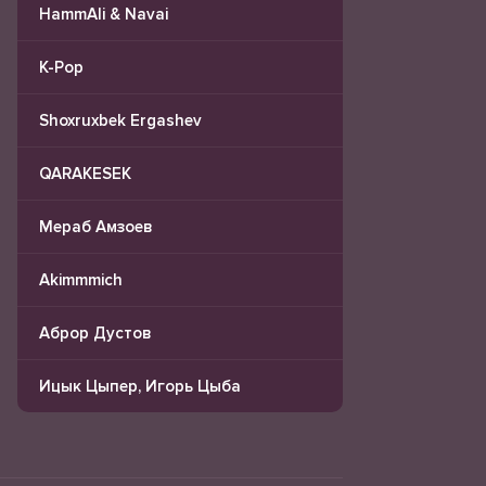
HammAli & Navai
K-Pop
Shoxruxbek Ergashev
QARAKESEK
Мераб Амзоев
Akimmmich
Аброр Дустов
Ицык Цыпер, Игорь Цыба