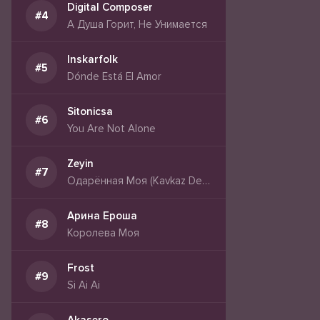
Digital Composer
А Душа Горит, Не Унимается
Inskarfolk
Dónde Está El Amor
Sitonicsa
You Are Not Alone
Zeyin
Одарённая Моя (Kavkaz Deep House)
Арина Ероша
Королева Моя
Frost
Si Ai Ai