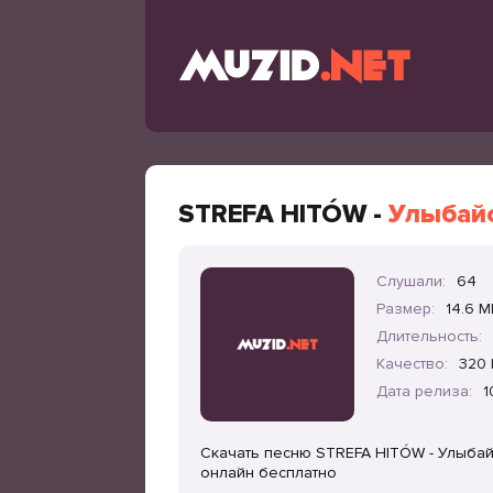
STREFA HITÓW -
Улыбайс
Слушали:
64
Размер:
14.6 M
Длительность:
Качество:
320 
Дата релиза:
1
Скачать песню STREFA HITÓW - Улыбайс
онлайн бесплатно