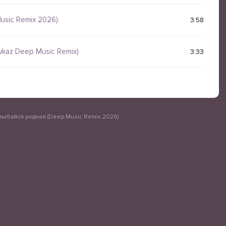
usic Remix 2026)
3:58
avkaz Deep Music Remix)
3:33
ыбайся родная (Deep Music Remix 2026)