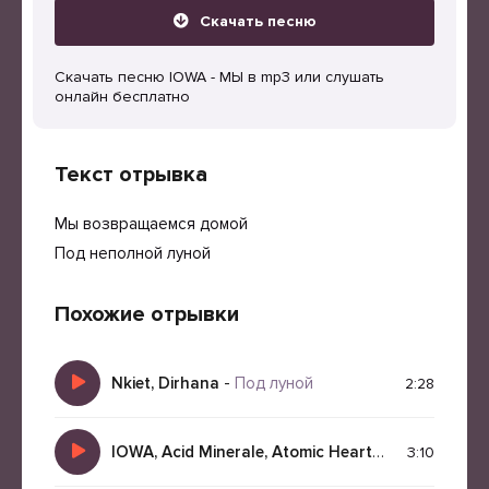
Скачать песню
Скачать песню IOWA - МЫ в mp3 или слушать
онлайн бесплатно
Текст отрывка
Мы возвращаемся домой
Под неполной луной
Похожие отрывки
Nkiet, Dirhana
-
Под луной
2:28
IOWA, Acid Minerale, Atomic Heart
-
Мой ненагля
3:10