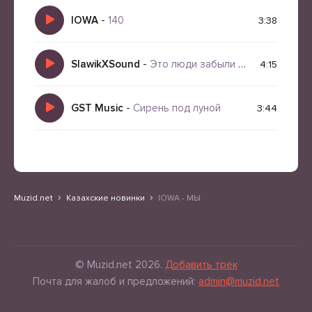
IOWA
-
140
3:38
SlawikXSound
-
Это люди забыли кто они
4:15
GST Music
-
Сирень под луной
3:44
Muzid.net
Казахские новинки
IOWA - МЫ
© Muzid.net 2026.
Добавить трек
Почта для жалоб и предложений:
admin@muzid.net