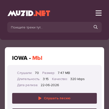
IOWA -
МЫ
Слушали:
70
Размер:
7.47 MB
Длительность:
3:15
Качество:
320 kbps
Дата релиза:
22-06-2026
Слушать песню