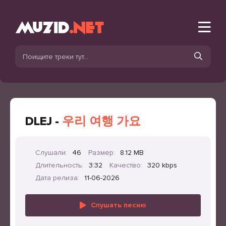
DLEJ -
우리 여행 가요
Слушали:
46
Размер:
8.12 MB
Длительность:
3:32
Качество:
320 kbps
Дата релиза:
11-06-2026
Слушать песню