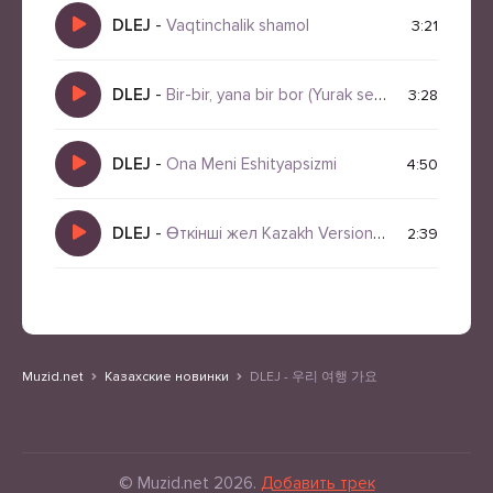
DLEJ
-
Vaqtinchalik shamol
3:21
DLEJ
-
Bir-bir, yana bir bor (Yurak seni chaqirar)
3:28
DLEJ
-
Ona Meni Eshityapsizmi
4:50
DLEJ
-
Өткінші жел Kazakh Version 나는 잠시 머문 바람
2:39
Muzid.net
Казахские новинки
DLEJ - 우리 여행 가요
© Muzid.net 2026.
Добавить трек