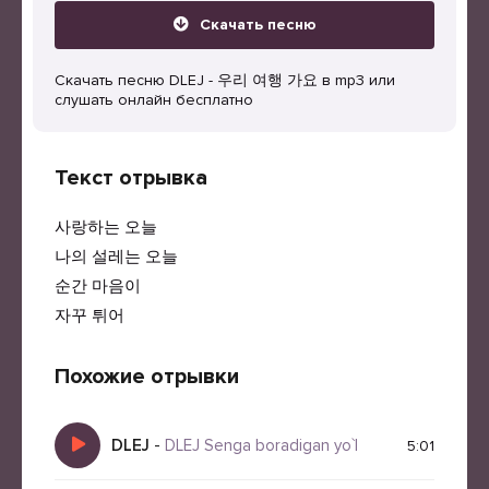
Скачать песню
Скачать песню DLEJ - 우리 여행 가요 в mp3 или
слушать онлайн бесплатно
Текст отрывка
사랑하는 오늘
나의 설레는 오늘
순간 마음이
자꾸 튀어
Похожие отрывки
DLEJ
-
DLEJ Senga boradigan yo`l
5:01