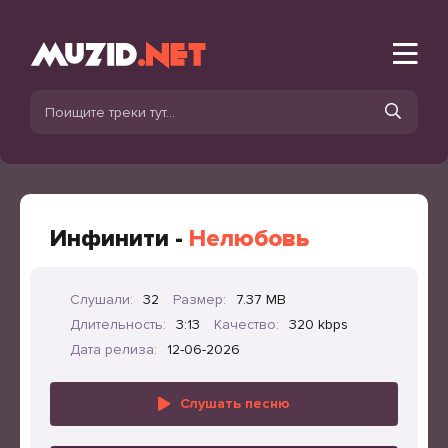
Инфинити -
Нелюбовь
Слушали:
32
Размер:
7.37 MB
Длительность:
3:13
Качество:
320 kbps
Дата релиза:
12-06-2026
Слушать песню