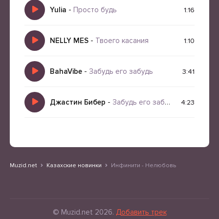
Yulia
-
Просто будь
1:16
NELLY MES
-
Твоего касания
1:10
BahaVibe
-
Забудь его забудь
3:41
Джастин Бибер
-
Забудь его забудь
4:23
Muzid.net
Казахские новинки
Инфинити - Нелюбовь
© Muzid.net 2026.
Добавить трек