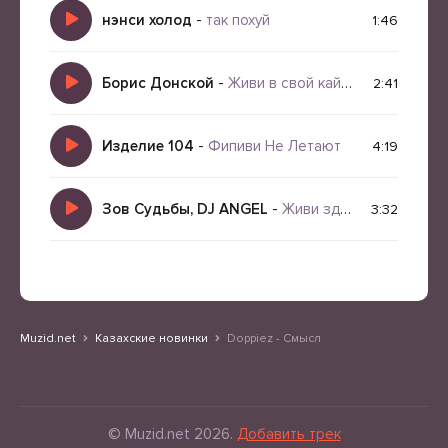
нэнси холод
-
так похуй
1:46
Борис Донской
-
Живи в свой кайф
2:41
Изделие 104
-
Фипиви Не Летают
4:19
Зов Судьбы, DJ ANGEL
-
Живи здесь и сейчас
3:32
Muzid.net
Казахские новинки
Doppiez - Смысл
© Muzid.net 2026.
Добавить трек