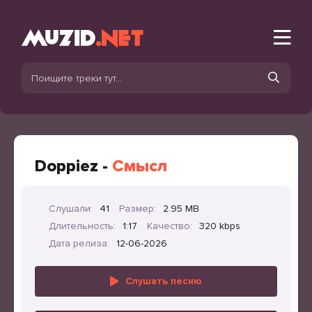
Doppiez -
Смысл
Слушали:
41
Размер:
2.95 MB
Длительность:
1:17
Качество:
320 kbps
Дата релиза:
12-06-2026
Слушать песню