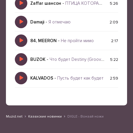
Zaffar шансон
-
ПТИЦА КОТОРАЯ ТАК И НЕ СТАЛА СВОБОДНОЙ
5:26
Damaji
-
Я отмечаю
2:09
84, MEERON
-
Не пройти мимо
2:17
BUZOK
-
Что будет Destiny (Groove BooRemix 2026)
5:22
KALVADOS
-
Пусть будет как будет
2:59
Muzid.net
Казахские новинки
DIGLE - Вонзай ножи