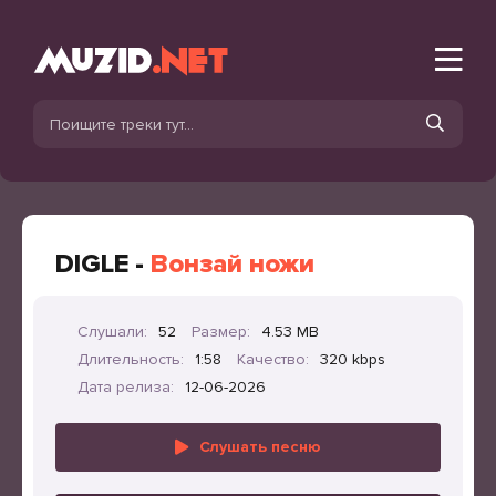
DIGLE -
Вонзай ножи
Слушали:
52
Размер:
4.53 MB
Длительность:
1:58
Качество:
320 kbps
Дата релиза:
12-06-2026
Слушать песню