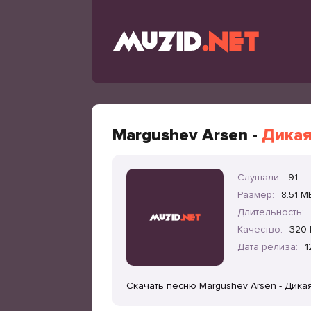
Margushev Arsen -
Дикая
Слушали:
91
Размер:
8.51 M
Длительность:
Качество:
320 
Дата релиза:
1
Скачать песню Margushev Arsen - Дика