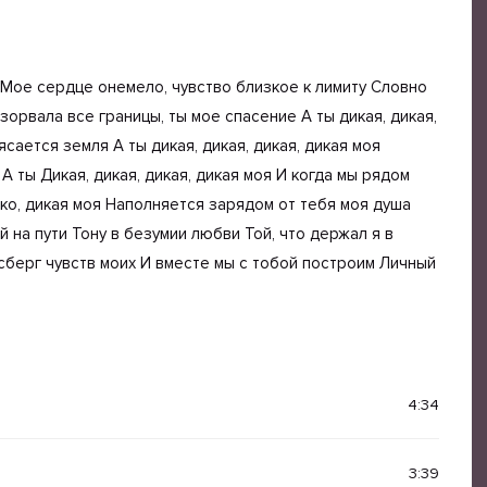
 Мое сердце онемело, чувство близкое к лимиту Словно
зорвала все границы, ты мое спасение А ты дикая, дикая,
ясается земля А ты дикая, дикая, дикая, дикая моя
 ты Дикая, дикая, дикая, дикая моя И когда мы рядом
ико, дикая моя Наполняется зарядом от тебя моя душа
 на пути Тону в безумии любви Той, что держал я в
сберг чувств моих И вместе мы с тобой построим Личный
 мы рядом сотрясается земля А ты дикая, дикая, дио-
 моя душа А ты дико-дико-дико-дико-дикая моя И когда
4:34
дико-дико-дико-дикая моя Наполняется зарядом от тебя
 моя А ты дикая, дикая, дикая, дикая моя И когда мы
икая, дикая, дикая моя Наполняется зарядом от тебя моя
3:39