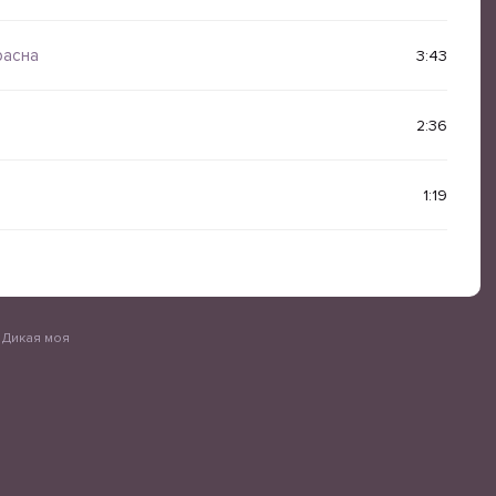
 И когда мы рядом, сотрясается земля А ты, дикая, дикая,
 тебя моя душа Дикая, дикая, дикая, дикая моя В you
расна
3:43
2:36
1:19
 Дикая моя