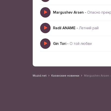
душа А ты дикая, дикая, дикая, дикая моя
дикая, дикая моя Наполняется зарядом от
Margushev Arsen
-
Опасно прек
Radil ANAME
-
Летний рай
Gin Tori
-
О той любви
Muzid.net
Казахские новинки
Margushev Arsen -