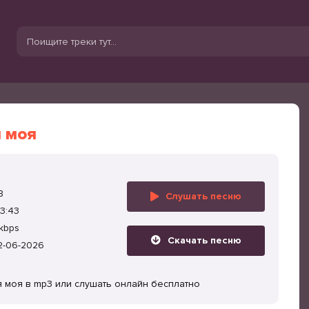
 моя
B
Слушать песню
3:43
kbps
Скачать песню
2-06-2026
я моя в mp3 или слушать онлайн бесплатно