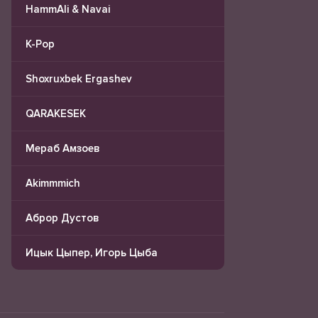
HammAli & Navai
K-Pop
Shoxruxbek Ergashev
QARAKESEK
Мераб Амзоев
Akimmmich
Аброр Дустов
Ицык Цыпер, Игорь Цыба