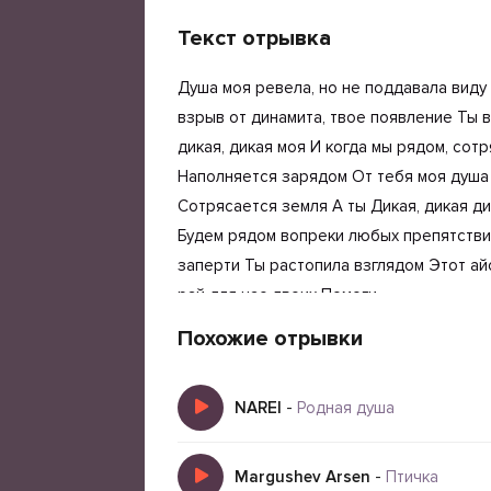
Текст отрывка
Душа моя ревела, но не поддавала виду
взрыв от динамита, твое появление Ты в
дикая, дикая моя И когда мы рядом, сотр
Наполняется зарядом От тебя моя душа А
Сотрясается земля А ты Дикая, дикая д
Будем рядом вопреки любых препятствий
заперти Ты растопила взглядом Этот ай
рай для нас двоих Помоги
Без лишних слов Обрести
Похожие отрывки
А ты дико-кая, дикая, дикая моя И когда
дикая моя Наполняется зарядом от тебя
NAREI
-
Родная душа
мы рядом сотрясается земля А ты дико-
моя душа А ты дико-дико-дико-дико-дикая
рядом, сотрясается земля А ты дикая, д
Margushev Arsen
-
Птичка