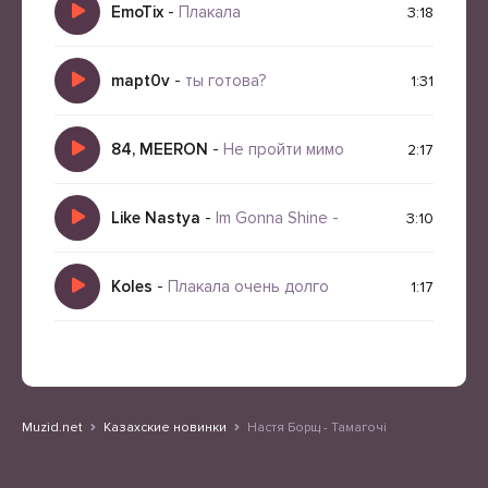
EmoTix
-
Плакала
3:18
mapt0v
-
ты готова?
1:31
84, MEERON
-
Не пройти мимо
2:17
Like Nastya
-
Im Gonna Shine -
3:10
Koles
-
Плакала очень долго
1:17
Muzid.net
Казахские новинки
Настя Борщ - Тамагочі