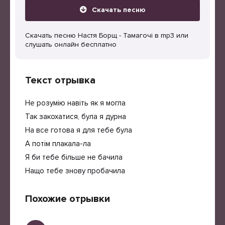
Скачать песню
Скачать песню Настя Борщ - Тамагочі в mp3 или
слушать онлайн бесплатно
Текст отрывка
Не розумію навіть як я могла
Так закохатися, була я дурна
На все готова я для тебе була
А потім плакала-ла
Я би тебе більше не бачила
Нащо тебе знову пробачила
Похожие отрывки