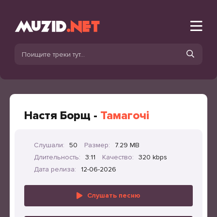
Настя Борщ -
Тамагочі
Слушали:
50
Размер:
7.29 MB
Длительность:
3:11
Качество:
320 kbps
Дата релиза:
12-06-2026
Слушать песню