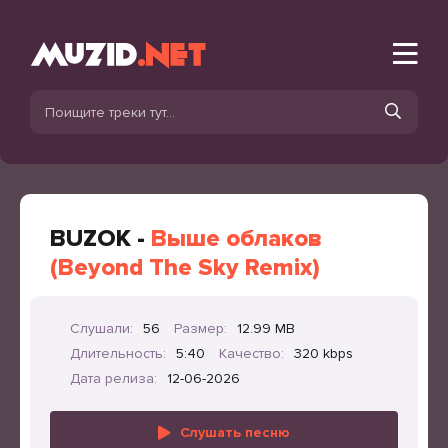
BUZOK -
Выше облаков
(Beyond The Sky Remix)
Слушали:
56
Размер:
12.99 MB
Длительность:
5:40
Качество:
320 kbps
Дата релиза:
12-06-2026
Слушать песню