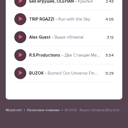
Без игрушек, OLEHAN
-
Крылья
2:43
TRIP RGAZZI
-
Run with the Sky
4:05
Alex Guest
-
Выше облаков
3:12
R.S.Productions
-
Две Станции Метро (Cover)
5:54
BUZOK
-
Burned Out Universe Find Ourselves Again 2026 Boo Remix
9:29
Muzid.net
Казахские новинки
BUZOK - Выше облаков (Beyond The Sky Remix)