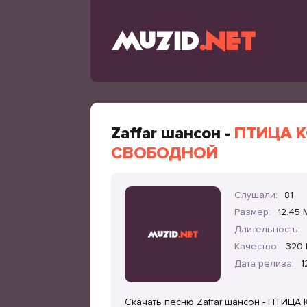
Zaffar шансон -
ПТИЦА К
СВОБОДНОЙ
Слушали:
81
Размер:
12.45 
Длительность:
Качество:
320 
Дата релиза:
1
Скачать песню Zaffar шансон - ПТИЦ