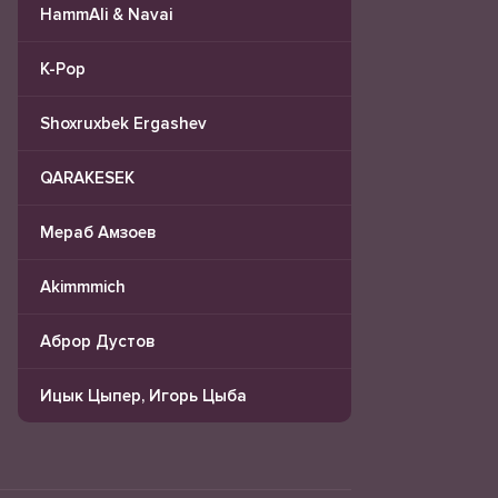
HammAli & Navai
K-Pop
Shoxruxbek Ergashev
QARAKESEK
Мераб Амзоев
Akimmmich
Аброр Дустов
Ицык Цыпер, Игорь Цыба