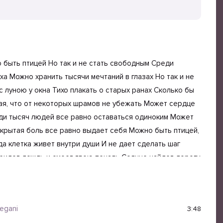
тицей Но так и не стать свободным Среди
а Можно хранить тысячи мечтаний в глазах Но так и не
с луною у окна Тихо плакать о старых ранах Сколько бы
ая, что от некоторых шрамов не убежать Может сердце
еди тысяч людей все равно оставаться одиноким Может
скрытая боль все равно выдает себя Можно быть птицей,
да клетка живет внутри души И не дает сделать шаг
идет дождь и смоет твою печаль Солнце найдет дорогу
о каждое падение — не конец истории Иногда сломанные
ишине ночей Все еще дышит надежда Из пепла боли
 победить ПЕСНЯ Может сердце болеть Став пленником
egani
3:48
но оставаться одиноким Может дрожать голос Когда ты