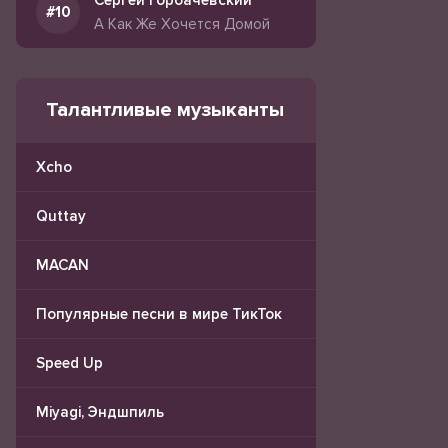
Сергей Горбачевский
А Как Же Хочется Домой
Талантливые музыканты
Xcho
Quttay
MACAN
Популярные песни в мире ТикТок
Speed Up
Miyagi, Эндшпиль