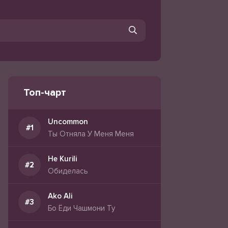
Топ-чарт
Uncommon
Ты Отняла У Меня Меня
He Kurili
Обиделась
Ako Ali
Бо Ёди Чашмони Ту