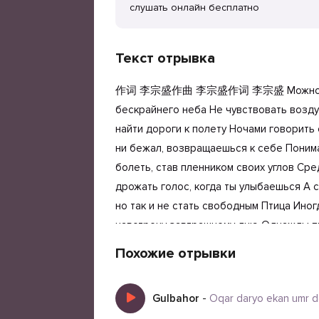
слушать онлайн бесплатно
Текст отрывка
作词 李宗盛作曲 李宗盛作词 李宗盛 Можно быть п
бескрайнего неба Не чувствовать воздух
найти дороги к полету Ночами говорить 
ни бежал, возвращаешься к себе Поним
болеть, став пленником своих углов Ср
дрожать голос, когда ты улыбаешься А 
но так и не стать свободным Птица Иног
навстречу завтрашнему дню Однажды пр
к сердцу сквозь облака Ты поймёшь, чт
Похожие отрывки
крылья Становятся началом взлета В т
снова Прорастают мечты Тот, кто смог
Gulbahor
-
Oqar daryo ekan umr d
своих углов Среди тысяч людей Все рав