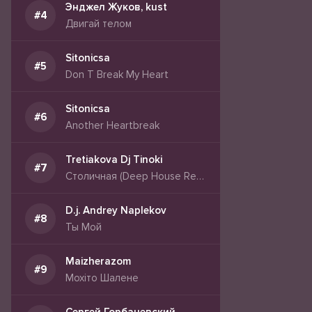
Энджел Жуков, kust
Двигай телом
Sitonicsa
Don T Break My Heart
Sitonicsa
Another Heartbreak
Tretiakova Dj Tinoki
Столичная (Deep House Remix 2026)
D.j. Andrey Naplekov
Ты Мой
Maizherazom
Мохіто Шалене