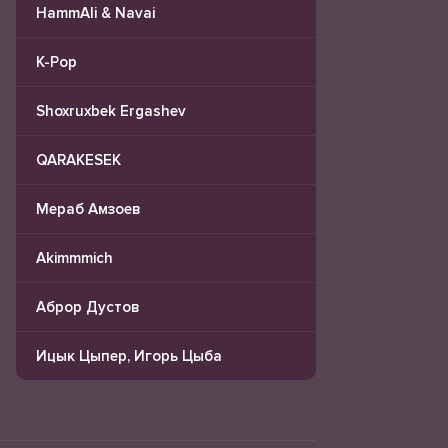
HammAli & Navai
K-Pop
Shoxruxbek Ergashev
QARAKESEK
Мераб Амзоев
Akimmmich
Аброр Дустов
Ицык Цыпер, Игорь Цыба