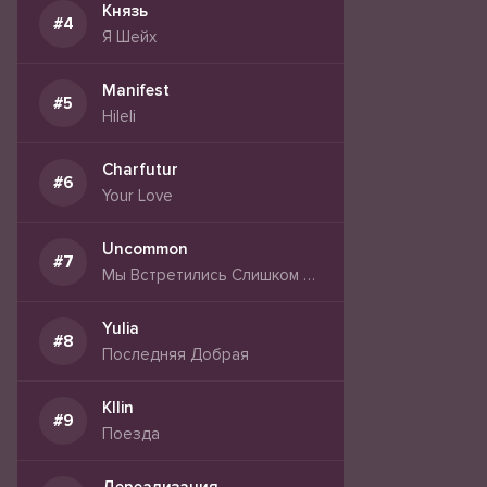
Князь
Я Шейх
Manifest
Hileli
Charfutur
Your Love
Uncommon
Мы Встретились Слишком Поздно
Yulia
Последняя Добрая
Kllin
Поезда