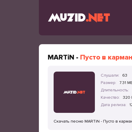
MARTiN -
Пусто в карма
Слушали:
63
Размер:
7.31 M
Длительность:
Качество:
320 
Дата релиза:
1
Скачать песню MARTiN - Пусто в карма