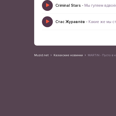
Criminal Stars
-
Мы гуляем вдвоё
Стас Журавлёв
-
Какие же мы с
Muzid.net
Казахские новинки
MARTiN - Пусто в 