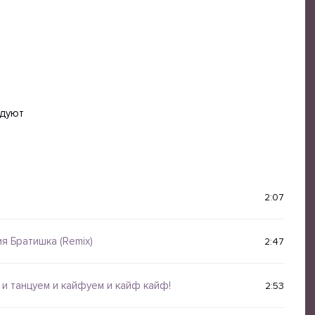
идуют
2:07
я Братишка (Remix)
2:47
и танцуем и кайфуем и кайф кайф!
2:53