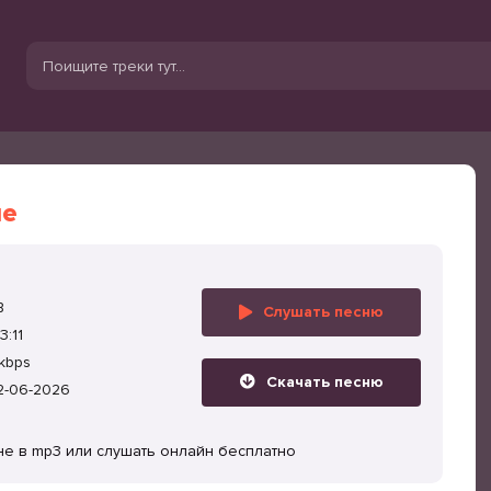
не
B
Слушать песню
3:11
kbps
Скачать песню
2-06-2026
не в mp3 или слушать онлайн бесплатно