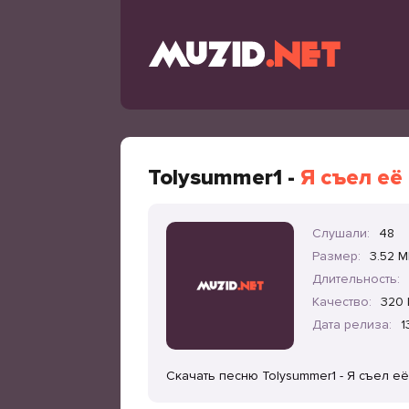
Tolysummer1 -
Я съел её
Слушали:
48
Размер:
3.52 
Длительность:
Качество:
320 
Дата релиза:
1
Скачать песню Tolysummer1 - Я съел е