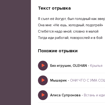
Текст отрывка
Я съел её йогурт, был голодный как зве
Она мне: «Не ешь, холодный, подогрей»
Стебётся надо мной, словно я малой
Тогда иди работай, повзрослей и в бой
Похожие отрывки
Без игрушек, OLEHAN
-
Крылья
Мышарик
-
ОНИ ЧТО С УМА СО
Алиса Супронова
-
Встань и иди