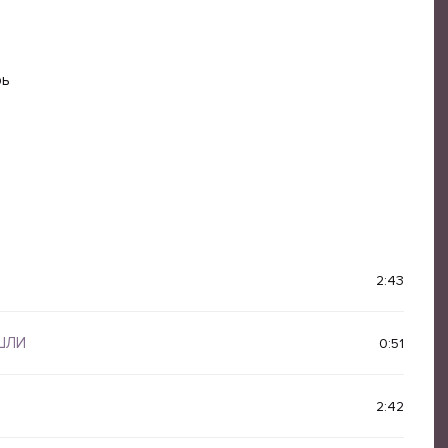
рь
2:43
ШЛИ
0:51
2:42