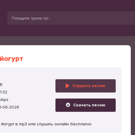
 йогурт
MB
Слушать песню
1:32
kbps
Скачать песню
3-06-2026
ё йогурт в mp3 или слушать онлайн бесплатно