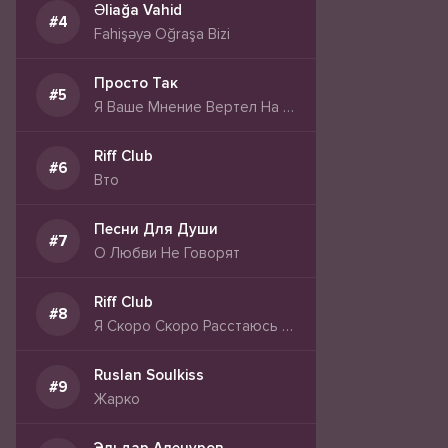
Əliağa Vahid
Fahişəyə Oğraşa Bizi
Просто Так
Я Ваше Мнение Вертел На Хере
Riff Club
Вто
Песни Для Души
О Любви Не Говорят
Riff Club
Я Скоро Скоро Расстаюсь С Тобой
Ruslan Soulkiss
Жарко