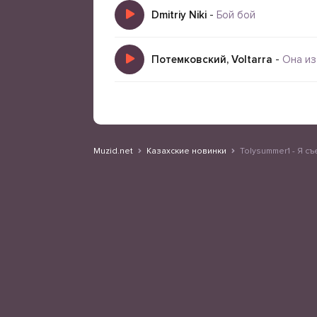
Dmitriy Niki
-
Бой бой
Потемковский, Voltarra
-
Она из
Muzid.net
Казахские новинки
Tolysummer1 - Я съ