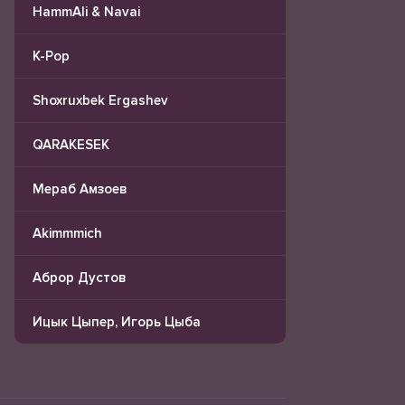
HammAli & Navai
K-Pop
Shoxruxbek Ergashev
QARAKESEK
Мераб Амзоев
Akimmmich
Аброр Дустов
Ицык Цыпер, Игорь Цыба