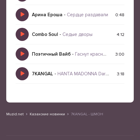
Арина Ероша
-
Сердце раздавали
0:48
Combo Soul
-
Седые дворы
4:12
Поэтичный Вайб
-
Гаснут красные крылья заката (Версия II)
3:00
7KANGAL
-
HANTA MADONNA Dark Samurai Rap
3:18
Muzid.net
Казахские новинки
7KANGAL - ШМОН