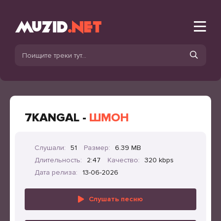
7KANGAL -
ШМОН
Слушали:
51
Размер:
6.39 MB
Длительность:
2:47
Качество:
320 kbps
Дата релиза:
13-06-2026
Слушать песню