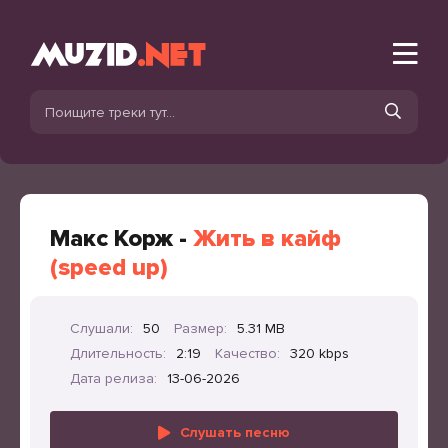
Макс Корж -
Жить в кайф
(speed up)
Слушали:
50
Размер:
5.31 MB
Длительность:
2:19
Качество:
320 kbps
Дата релиза:
13-06-2026
Слушать песню