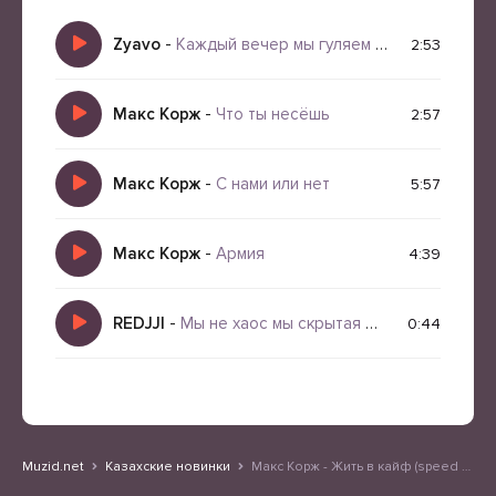
Zyavo
-
Каждый вечер мы гуляем и танцуем и кайфуем и кайф кайф!
2:53
Макс Корж
-
Что ты несёшь
2:57
Макс Корж
-
С нами или нет
5:57
Макс Корж
-
Армия
4:39
REDJJI
-
Мы не хаос мы скрытая мера
0:44
Muzid.net
Казахские новинки
Макс Корж - Жить в кайф (speed up)