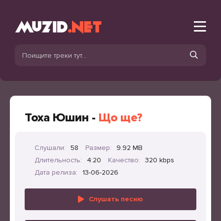
Тоха Юшин -
Що ще?
Слушали:
58
Размер:
9.92 MB
Длительность:
4:20
Качество:
320 kbps
Дата релиза:
13-06-2026
Слушать песню