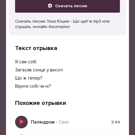
Скачать песню
Скачать песню Тоха Юшин - Що ще? в mp3 или
слушать онлайн бесплатно
Текст отрывка
Я сам собі
Загасив сонце у висоті
Що ж тепер?
Вірити собі чи ні?
Похожие отрывки
Паліндром
-
Сенс
3:44