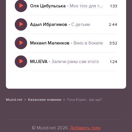
Оля Цибульська
-
Моє тіло для твого тіла
1:33
Адыл Ибрагимов
-
С детьми
2:44
Михаил Маленков
-
Вино в бокале
3:52
MUJEVA
-
Залечи раны сам этого
1:24
Muzid.net
Казахские новинки
Тоха Юшин - Що ще?
© Muzid.net 2026.
Добавить трек