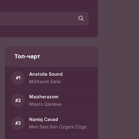
Топ-чарт
Anatolia Sound
Muhtacım Sana
Maizherazom
Мохіто Шалене
Namiq Cavad
Men Seni Sen Özgeni Özgede Başqasını Sevir