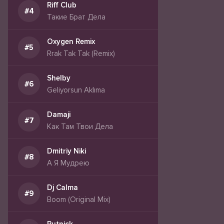
Riff Club
Такие Брат Дела
Oxygen Remix
Rrak Tak Tak (Remix)
Shelby
Geliyorsun Aklıma
Damaji
Как Там Твои Дела
Dmitriy Niki
А Я Мудрею
Dj Calma
Boom (Original Mix)