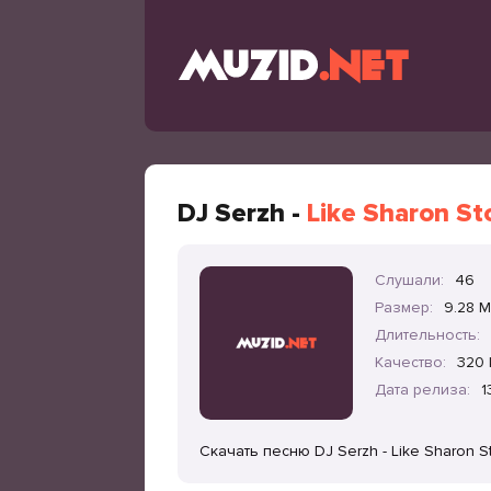
DJ Serzh -
Like Sharon St
Слушали:
46
Размер:
9.28 
Длительность:
Качество:
320 
Дата релиза:
1
Скачать песню DJ Serzh - Like Sharon 