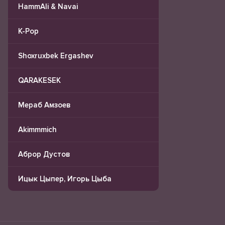
HammAli & Navai
K-Pop
Shoxruxbek Ergashev
QARAKESEK
Мераб Амзоев
Akimmmich
Аброр Дустов
Ицык Цыпер, Игорь Цыба