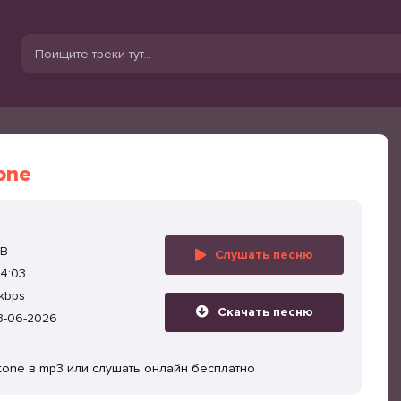
one
MB
Слушать песню
4:03
kbps
Скачать песню
3-06-2026
Stone в mp3 или слушать онлайн бесплатно