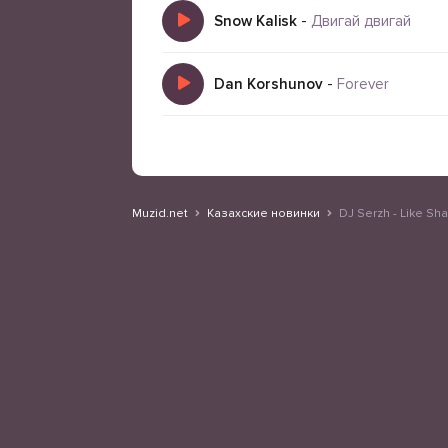
Snow Kalisk
-
Двигай двигай
Dan Korshunov
-
Forever
Muzid.net
Казахские новинки
DJ Serzh - Like Sh