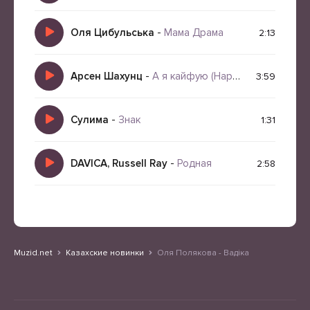
Оля Цибульська
-
Мама Драма
2:13
Арсен Шахунц
-
А я кайфую (Happy Gregory, Jazz Cover Remix)
3:59
Сулима
-
Знак
1:31
DAVICA, Russell Ray
-
Родная
2:58
Muzid.net
Казахские новинки
Оля Полякова - Вадіка