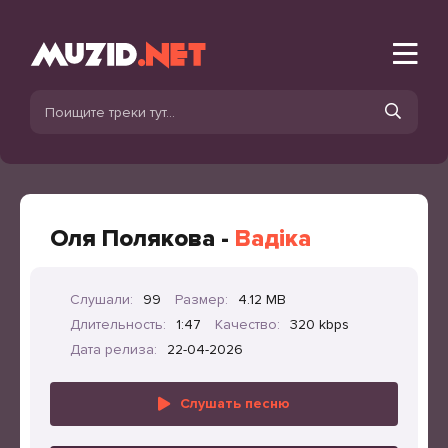
Оля Полякова -
Вадіка
Слушали:
99
Размер:
4.12 MB
Длительность:
1:47
Качество:
320 kbps
Дата релиза:
22-04-2026
Слушать песню