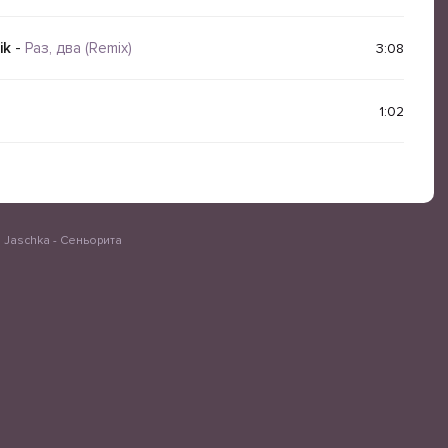
ik
-
Раз, два (Remix)
3:08
1:02
, Jaschka - Сеньорита