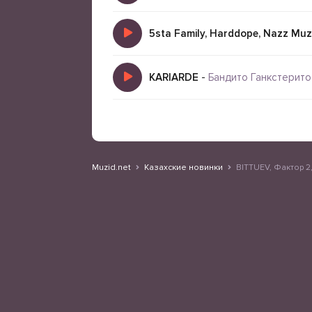
5sta Family, Harddope, Nazz Muz
KARIARDE
-
Бандито Ганкстерито
Muzid.net
Казахские новинки
BITTUEV, Фактор 2