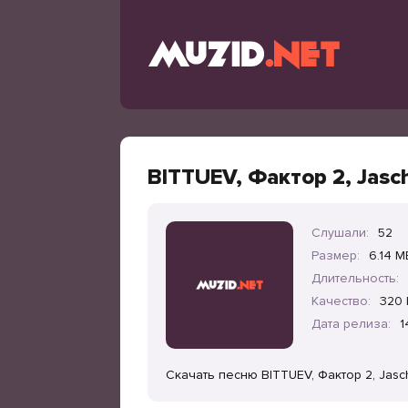
BITTUEV, Фактор 2, Jasc
Слушали:
52
Размер:
6.14 M
Длительность:
Качество:
320 
Дата релиза:
1
Скачать песню BITTUEV, Фактор 2, Jas