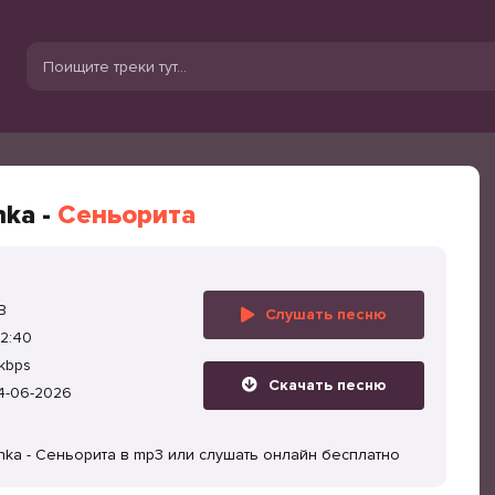
hka -
Сеньорита
B
Слушать песню
2:40
kbps
Скачать песню
4-06-2026
chka - Сеньорита в mp3 или слушать онлайн бесплатно