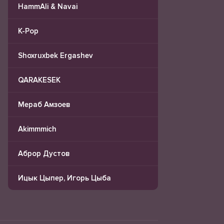
HammAli & Navai
K-Pop
Shoxruxbek Ergashev
QARAKESEK
Мераб Амзоев
Akimmmich
Аброр Дустов
Ицык Цыпер, Игорь Цыба