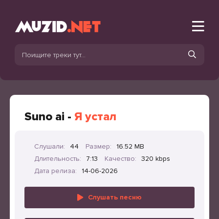
Suno ai -
Я устал
Слушали:
44
Размер:
16.52 MB
Длительность:
7:13
Качество:
320 kbps
Дата релиза:
14-06-2026
Слушать песню