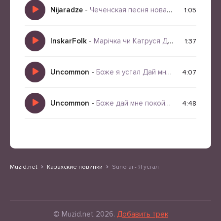
Nijaradze
-
Чеченская песня новая бомбовая 2026
1:05
InskarFolk
-
Марічка чи Катруся Дай мені вогню
1:37
Uncommon
-
Боже я устал Дай мне передышку
4:07
Uncommon
-
Боже дай мне покой Я слишком устал
4:48
Muzid.net
Казахские новинки
Suno ai - Я устал
© Muzid.net 2026.
Добавить трек