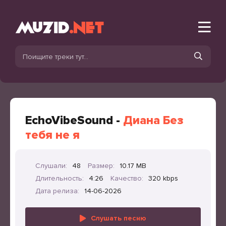
EchoVibeSound -
Диана Без
тебя не я
Слушали:
48
Размер:
10.17 MB
Длительность:
4:26
Качество:
320 kbps
Дата релиза:
14-06-2026
Слушать песню