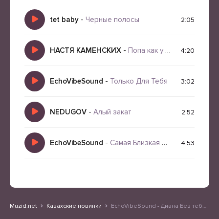
tet baby
-
Черные полосы
2:05
НАСТЯ КАМЕНСКИХ
-
Попа как у ким
4:20
EchoVibeSound
-
Только Для Тебя
3:02
NEDUGOV
-
Алый закат
2:52
EchoVibeSound
-
Самая Близкая Нежная
4:53
Muzid.net
Казахские новинки
EchoVibeSound - Диана Без тебя не я