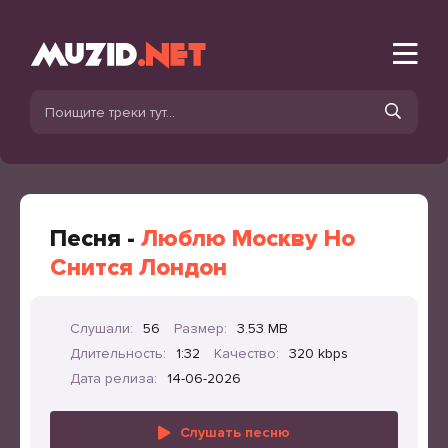
Песня -
Люблю Москву Но
Снится Лондон
Слушали:
56
Размер:
3.53 MB
Длительность:
1:32
Качество:
320 kbps
Дата релиза:
14-06-2026
Слушать песню