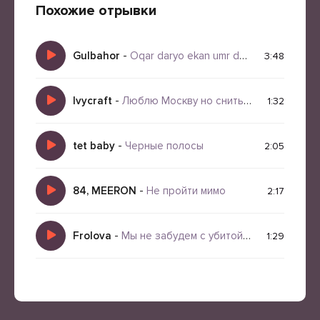
Похожие отрывки
Gulbahor
-
Oqar daryo ekan umr degani
3:48
Ivycraft
-
Люблю Москву но сниться Лондон
1:32
tet baby
-
Черные полосы
2:05
84, MEERON
-
Не пройти мимо
2:17
Frolova
-
Мы не забудем с убитой посуды
1:29