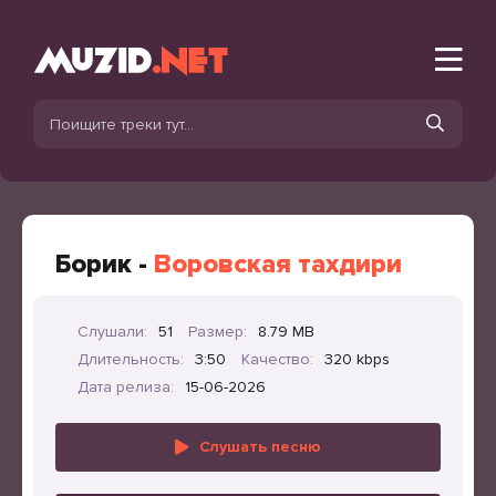
Борик -
Воровская тахдири
Слушали:
51
Размер:
8.79 MB
Длительность:
3:50
Качество:
320 kbps
Дата релиза:
15-06-2026
Слушать песню