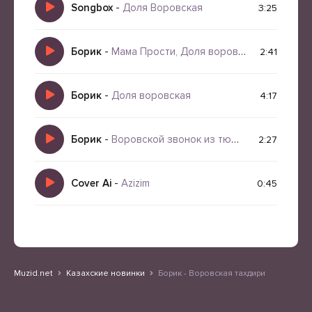
Songbox
-
Доля Воровская
3:25
Борик
-
Мама Прости, Доля воровская
2:41
Борик
-
Доля воровская
4:17
Борик
-
Воровской звонок из тюрьмы
2:27
Cover Ai
-
Azizim
0:45
Muzid.net
Казахские новинки
Борик - Воровская тахдири