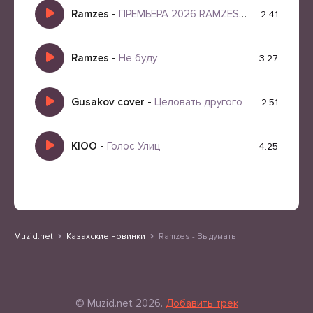
Ramzes
-
ПРЕМЬЕРА 2026 RAMZES БУМАЖКИ Official audio
2:41
Ramzes
-
Не буду
3:27
Gusakov cover
-
Целовать другого
2:51
KIOO
-
Голос Улиц
4:25
Muzid.net
Казахские новинки
Ramzes - Выдумать
© Muzid.net 2026.
Добавить трек