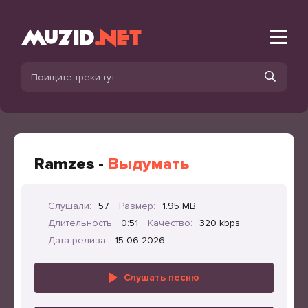
Ramzes -
Выдумать
Слушали:
57
Размер:
1.95 MB
Длительность:
0:51
Качество:
320 kbps
Дата релиза:
15-06-2026
Слушать песню