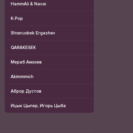
HammAli & Navai
K-Pop
Shoxruxbek Ergashev
QARAKESEK
Мераб Амзоев
Akimmmich
Аброр Дустов
Ицык Цыпер, Игорь Цыба