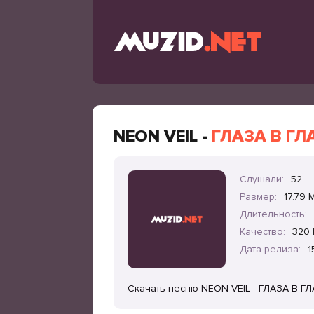
NEON VEIL -
ГЛАЗА В ГЛ
Слушали:
52
Размер:
17.79 
Длительность:
Качество:
320 
Дата релиза:
1
Скачать песню NEON VEIL - ГЛАЗА В Г