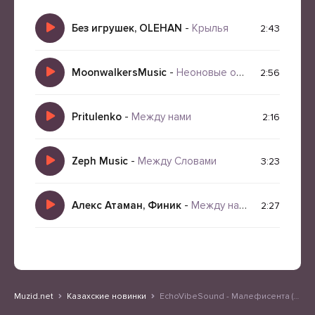
Без игрушек, OLEHAN
-
Крылья
2:43
MoonwalkersMusic
-
Неоновые ореолы
2:56
Pritulenko
-
Между нами
2:16
Zeph Music
-
Между Словами
3:23
Алекс Атаман, Финик
-
Между нами
2:27
Muzid.net
Казахские новинки
EchoVibeSound - Малефисента (Remix)