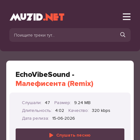
EchoVibeSound -
Малефисента (Remix)
Слушали:
47
Размер:
9.24 MB
Длительность:
4:02
Качество:
320 kbps
Дата релиза:
15-06-2026
Слушать песню