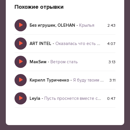
Похожие отрывки
Без игрушек, OLEHAN
-
Крылья
2:43
ART INTEL
-
Оказалась что есть это счастье под солнцем
4:07
МакSим
-
Ветром стать
3:13
Кирилл Туриченко
-
Я буду твоим солнцем
3:11
Leyla
-
Пусть проснется вместе солнцем
0:47