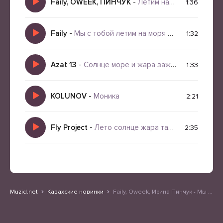
Faily, OWEEK, ПИНЧУК
-
Летим на моря
1:36
Faily
-
Мы с тобой летим на моря солнце лето и жара
1:32
Azat 13
-
Солнце море и жара зажигают вечера
1:33
KOLUNOV
-
Моника
2:21
Fly Project
-
Лето солнце жара танцуй до утра
2:35
Muzid.net
Казахские новинки
Faily, Oweek, Ирина Пинчук - Мы с тобой летим на моря