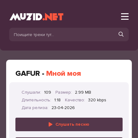
GAFUR -
Мной моя
Слушали:
109
Размер:
2.99 MB
Длительность:
1:18
Качество:
320 kbps
Дата релиза:
23-04-2026
Слушать песню