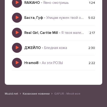
RAIKAHO
-
Явно смотришь
1:24
Баста, Гуф
-
Улицам нужен твой огонь
5:02
Real Girl, Carttie Mill
-
Я твоя маленькая
2:17
ДЖЕЙЛО
-
Бледная кожа
2:30
Hramoi8
-
Ах эти РОЗЫ
2:22
Muzid.net
Казахские новинки
GAFUR - Мной моя