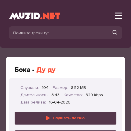
Бока -
Ду ду
Слушали:
104
Размер:
8.52 MB
Длительность:
3:43
Качество:
320 kbps
Дата релиза:
16-04-2026
Слушать песню