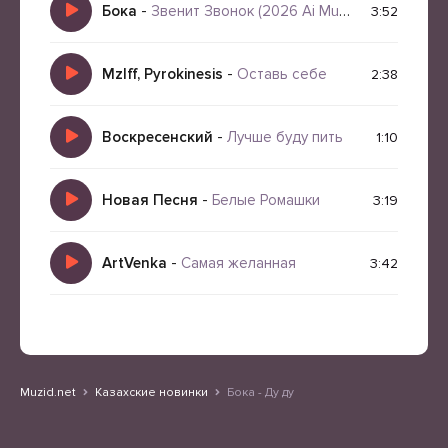
Бока
-
Звенит Звонок (2026 Ai Muzic)
3:52
Mzlff, Pyrokinesis
-
Оставь себе
2:38
Воскресенский
-
Лучше буду пить
1:10
Новая Песня
-
Белые Ромашки
3:19
ArtVenka
-
Самая желанная
3:42
Muzid.net
Казахские новинки
Бока - Ду ду