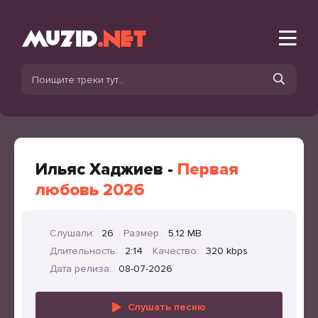
Ильяс Хаджиев -
Первая
любовь 2026
Слушали:
26
Размер:
5.12 MB
Длительность:
2:14
Качество:
320 kbps
Дата релиза:
08-07-2026
Слушать песню