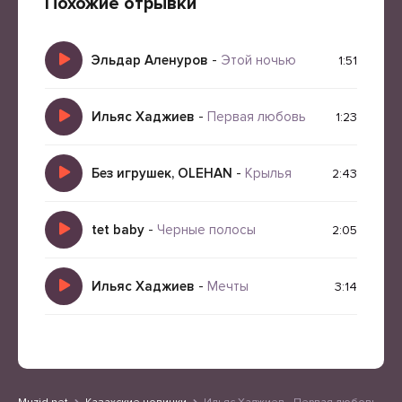
Похожие отрывки
Эльдар Аленуров
-
Этой ночью
1:51
Ильяс Хаджиев
-
Первая любовь
1:23
Без игрушек, OLEHAN
-
Крылья
2:43
tet baby
-
Черные полосы
2:05
Ильяс Хаджиев
-
Мечты
3:14