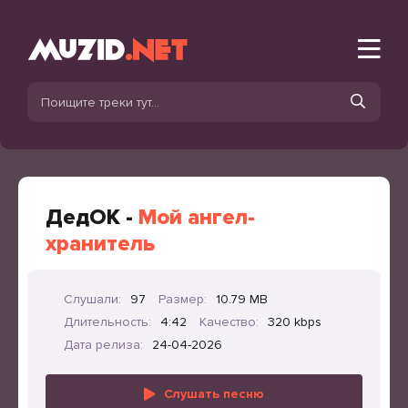
ДедОК -
Мой ангел-
хранитель
Слушали:
97
Размер:
10.79 MB
Длительность:
4:42
Качество:
320 kbps
Дата релиза:
24-04-2026
Слушать песню