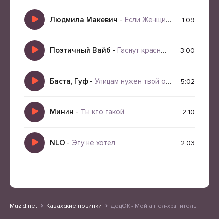
Людмила Макевич
-
Если Женщина богиня
1:09
Поэтичный Вайб
-
Гаснут красные крылья заката (Версия II)
3:00
Баста, Гуф
-
Улицам нужен твой огонь
5:02
Минин
-
Ты кто такой
2:10
NLO
-
Эту не хотел
2:03
Muzid.net
Казахские новинки
ДедОК - Мой ангел-хранитель