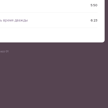
5:50
зь время дважды
6:23
azz 01