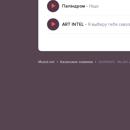
Паліндром
-
Нiщо
ART INTEL
-
Я выберу тебя скво
Muzid.net
Казахские новинки
SeXXXeS - Nu Art J