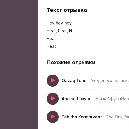
Текст отрывка
Hey, hey, hey
Heat, heat, N
Heat
Heat
Похожие отрывки
Qazaq Tune
-
Акеден Балаға өси
Арсен Шахунц
-
А я кайфую (Happ
Tabitha Kermorvant
-
The Pink Pa