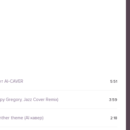
ет AI-CAVER
5:51
y Gregory, Jazz Cover Remix)
3:59
nther theme (AI кавер)
2:18