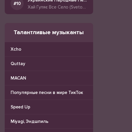
Украинские Народные Песни
Хай Гуляє Все Село (Svetogor Aggressive Big Beat Remix)
Талантливые музыканты
Xcho
Quttay
MACAN
Популярные песни в мире ТикТок
Speed Up
Miyagi, Эндшпиль