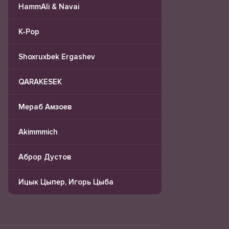
HammAli & Navai
K-Pop
Shoxruxbek Ergashev
QARAKESEK
Мераб Амзоев
Akimmmich
Аброр Дустов
Ицык Цыпер, Игорь Цыба