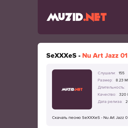
SeXXXeS -
Nu Art Jazz 01
Слушали:
155
Размер:
8.23 
Длительность:
Качество:
320 
Дата релиза:
2
Скачать песню SeXXXeS - Nu Art Jazz 