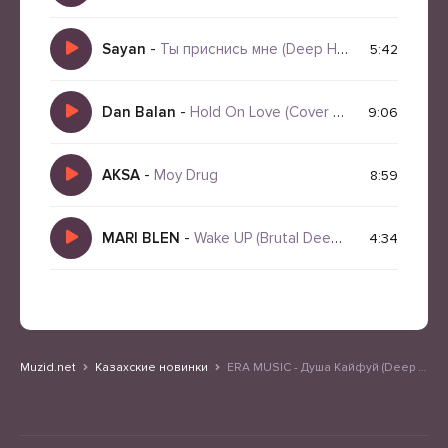
Sayan
-
Ты приснись мне (Deep House Remix Night Vibe 2026)
5:42
Dan Balan
-
Hold On Love (Cover Remix Dermx Deep House 2026)
9:06
AKSA
-
Moy Drug
8:59
MARI BLEN
-
Wake UP (Brutal Deep House, Shamanic)
4:34
Muzid.net
Казахские новинки
ERA MUSIC - Душа Кайфуй (Deep House Remix)