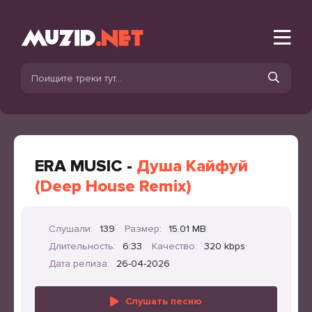
ERA MUSIC -
Душа Кайфуй
(Deep House Remix)
Слушали:
139
Размер:
15.01 MB
Длительность:
6:33
Качество:
320 kbps
Дата релиза:
26-04-2026
Слушать песню