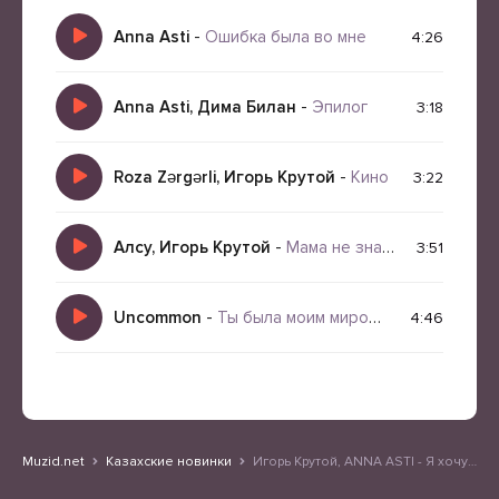
Anna Asti
-
Ошибка была во мне
4:26
Anna Asti, Дима Билан
-
Эпилог
3:18
Roza Zərgərli, Игорь Крутой
-
Кино
3:22
Алсу, Игорь Крутой
-
Мама не знает
3:51
Uncommon
-
Ты была моим миром а я стал твоей памятью
4:46
Muzid.net
Казахские новинки
Игорь Крутой, ANNA ASTI - Я хочу быть последней женщиной