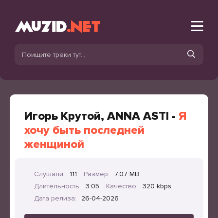
Игорь Крутой, ANNA ASTI -
Я
хочу быть последней
женщиной
Слушали:
111
Размер:
7.07 MB
Длительность:
3:05
Качество:
320 kbps
Дата релиза:
26-04-2026