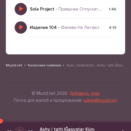
Sola Project
-
Привычка Отпускать Людей
1:46
Изделие 104
-
Фипиви Не Летают
4:19
Muzid.net
Казахские новинки
Ayau, Sadraddin - Ashy / tatti (Ğaşyqtar Künı | OYU Special)
© Muzid.net 2026.
Добавить трек
Почта для жалоб и предложений:
admin@muzid.net
Ashy / tatti (Ğaşyqtar Künı