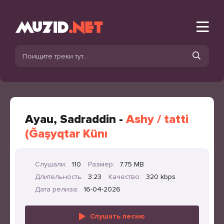
Ayau, Sadraddin -
Ashy / tatti
(Ğaşyqtar Künı
Слушали:
110
Размер:
7.75 MB
Длительность:
3:23
Качество:
320 kbps
Дата релиза:
16-04-2026
Слушать песню