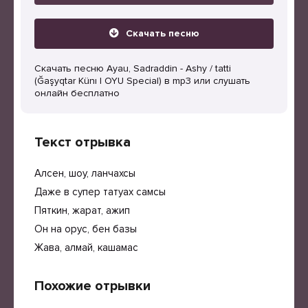
Скачать песню
Скачать песню Ayau, Sadraddin - Ashy / tatti
(Ğaşyqtar Künı | OYU Special) в mp3 или слушать
онлайн бесплатно
Текст отрывка
Алсен, шоу, ланчахсы
Даже в супер татуах самсы
Пяткин, жарат, ажип
Он на орус, бен базы
Жава, алмай, кашамас
Похожие отрывки