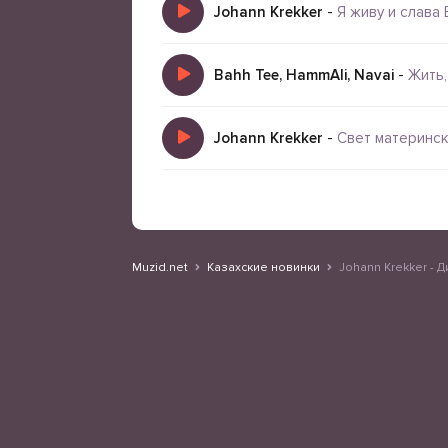
Johann Krekker
-
Я живу и слава 
Bahh Tee, HammAli, Navai
-
Жить,
Johann Krekker
-
Свет материнс
Muzid.net
Казахские новинки
Johann Krekker - 