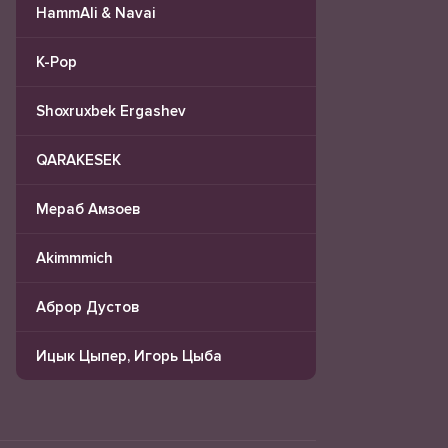
HammAli & Navai
K-Pop
Shoxruxbek Ergashev
QARAKESEK
Мераб Амзоев
Akimmmich
Аброр Дустов
Ицык Цыпер, Игорь Цыба