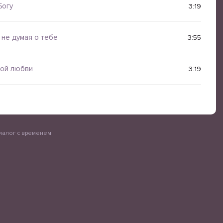
Богу
3:19
 не думая о тебе
3:55
кой любви
3:19
Диалог с временем