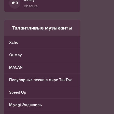
lonely.
obscura
Талантливые музыканты
Xcho
Quttay
MACAN
Популярные песни в мире ТикТок
Speed Up
Miyagi, Эндшпиль