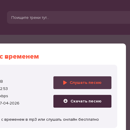
 с временем
MB
Слушать песню
2:53
kbps
Скачать песню
7-04-2026
г с временем в mp3 или слушать онлайн бесплатно