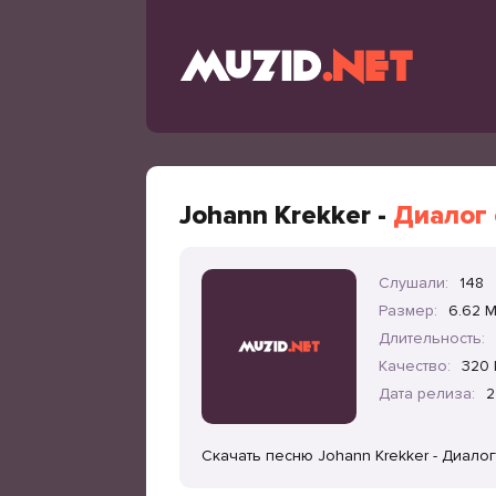
Johann Krekker -
Диалог
Слушали:
148
Размер:
6.62 
Длительность:
Качество:
320 
Дата релиза:
2
Скачать песню Johann Krekker - Диало