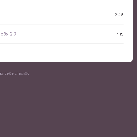
2:46
тебя 2.0
1:15
ажу себе спасибо