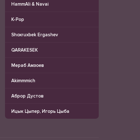
HammAli & Navai
K-Pop
Shoxruxbek Ergashev
QARAKESEK
Мераб Амзоев
Akimmmich
Аброр Дустов
Ицык Цыпер, Игорь Цыба