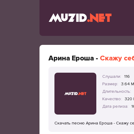
Арина Ероша -
Скажу се
Слушали:
116
Размер:
3.64 
Длительность:
Качество:
320 
Дата релиза:
1
Скачать песню Арина Ероша - Скажу с