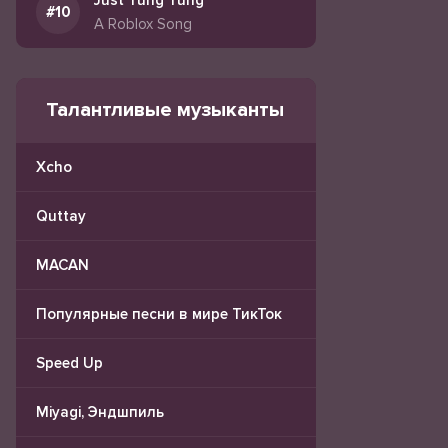
Just Tung Tung
A Roblox Song
Талантливые музыканты
Xcho
Quttay
MACAN
Популярные песни в мире ТикТок
Speed Up
Miyagi, Эндшпиль