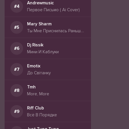
Andrewmusic
Первое Письмо ( Ai Cover)
Mary Sharm
Ты Мне Приснилась Раньше Чем Пришла
Dj Rissik
Мини И Каблуки
Emotix
До Світанку
Tmh
More, More
Riff Club
Всё В Порядке