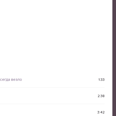
всегда везло
1:33
2:38
3:42