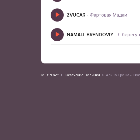
ZVUCAR
-
Фартовая Мадам
NAMALI, BRENDOVIY
-
Я берегу 
Muzid.net
Казахские новинки
Арина Ероша - Ск