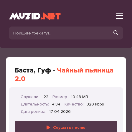
Баста, Гуф -
Чайный пьяница
2.0
Слушали:
122
Размер:
10.48 MB
Длительность:
4:34
Качество:
320 kbps
Дата релиза:
17-04-2026
Слушать песню