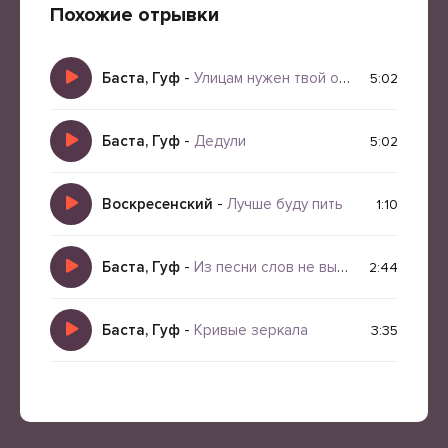
пьяный
Похожие отрывки
Баста, Гуф
-
Улицам нужен твой огонь
5:02
Баста, Гуф
-
Дедули
5:02
Воскресенский
-
Лучше буду пить
1:10
Баста, Гуф
-
Из песни слов не выкинешь
2:44
Баста, Гуф
-
Кривые зеркала
3:35