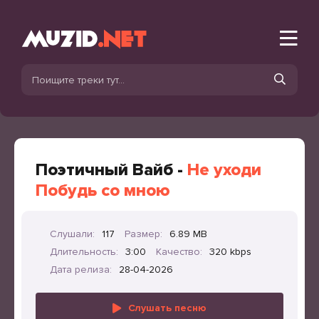
Поэтичный Вайб -
Не уходи
Побудь со мною
Слушали:
117
Размер:
6.89 MB
Длительность:
3:00
Качество:
320 kbps
Дата релиза:
28-04-2026
Слушать песню