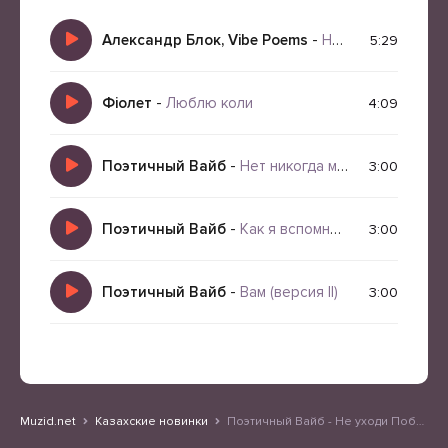
Александр Блок, Vibe Poems
-
Не уходи Побудь со мною
5:29
Фіолет
-
Люблю коли
4:09
Поэтичный Вайб
-
Нет никогда моей и ты ничьей не будешь (рок версия II)
3:00
Поэтичный Вайб
-
Как я вспомню теперь (вариант II)
3:00
Поэтичный Вайб
-
Вам (версия II)
3:00
Muzid.net
Казахские новинки
Поэтичный Вайб - Не уходи Побудь со мною