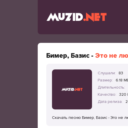
Бимер, Базис -
Это не л
Слушали:
83
Размер:
6.18 M
Длительность:
Качество:
320 
Дата релиза:
2
Скачать песню Бимер, Базис - Это не 