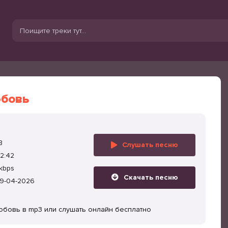
юбовь
B
Слушать песню
2:42
kbps
Скачать песню
9-04-2026
любовь в mp3 или слушать онлайн бесплатно