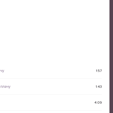
а
ачу
1:57
 плачу
1:43
4:09