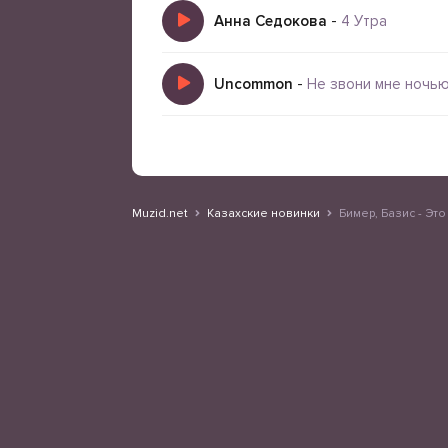
Анна Седокова
-
4 Утра
Uncommon
-
Не звони мне ночь
Muzid.net
Казахские новинки
Бимер, Базис - Эт