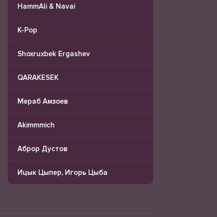
HammAli & Navai
K-Pop
Shoxruxbek Ergashev
QARAKESEK
Мераб Амзоев
Akimmmich
Аброр Дустов
Ицык Цыпер, Игорь Цыба