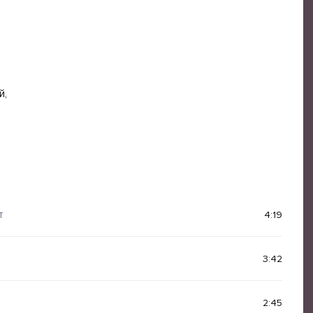
й,
т
4:19
3:42
2:45