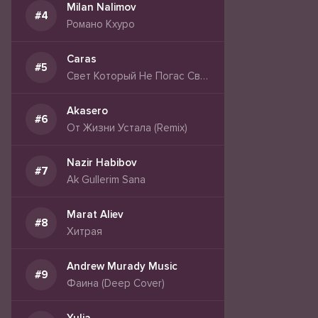
Milan Nalimov
Романо Кхуро
Caras
Свет Который Не Погас Свет Сильнее Тьмы
Akasero
От Жизни Устала (Remix)
Nazir Habibov
Ak Gullerim Sana
Marat Aliev
Хитрая
Andrew Murady Music
Фаина (Deep Cover)