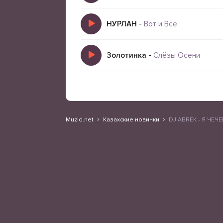
НУРЛАН
-
Вот и Всё
Золотинка
-
Слёзы Осени
Muzid.net
Казахские новинки
DJ ABREK - Я ЧЕЧ