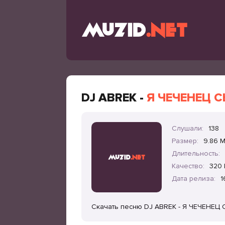
DJ ABREK -
Я ЧЕЧЕНЕЦ 
Слушали:
138
Размер:
9.86 
Длительность:
Качество:
320 
Дата релиза:
1
Скачать песню DJ ABREK - Я ЧЕЧЕНЕЦ 