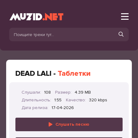
DEAD LALI -
Таблетки
Слушали:
108
Размер:
4.39 MB
Длительность:
1:55
Качество:
320 kbps
Дата релиза:
17-04-2026
Слушать песню