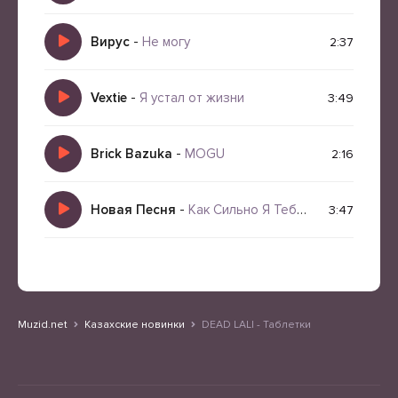
Вирус
-
Не могу
2:37
Vextie
-
Я устал от жизни
3:49
Brick Bazuka
-
MOGU
2:16
Новая Песня
-
Как Сильно Я Тебя Люблю
3:47
Muzid.net
Казахские новинки
DEAD LALI - Таблетки