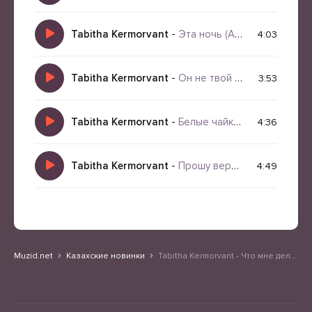
Tabitha Kermorvant
-
Эта ночь (AI кавер на песню группы Мираж)
4:03
Tabitha Kermorvant
-
Он не твой (AI кавер на песню группы ЧП)
3:53
Tabitha Kermorvant
-
Белые чайки (AI кавер)
4:36
Tabitha Kermorvant
-
Прошу вернись (AI кавер на песню группы Шоколадный принц)
4:49
Muzid.net
Казахские новинки
Tabitha Kermorvant - Что мне делать (AI кавер)