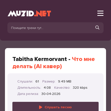
Tabitha Kermorvant -
Что мне
делать (AI кавер)
Слушали:
61
Размер:
9.49 MB
Длительность:
4:08
Качество:
320 kbps
Дата релиза:
30-04-2026
Слушать песню