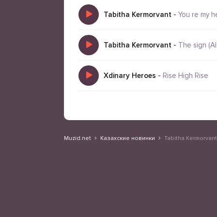
Tabitha Kermorvant
-
You re my hea
Tabitha Kermorvant
-
The sign (A
Xdinary Heroes
-
Rise High Rise
Muzid.net
Казахские новинки
Tabitha Kermorvant 