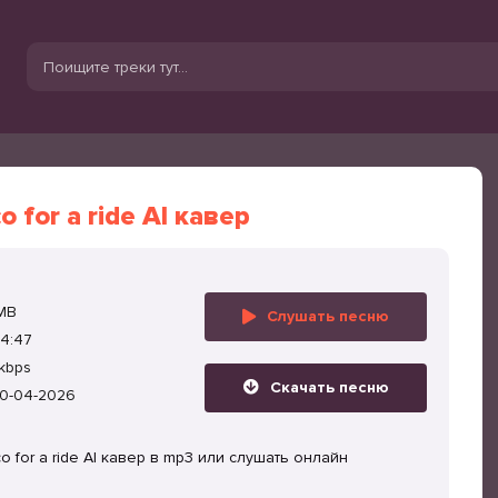
o for a ride AI кавер
 MB
Слушать песню
4:47
kbps
Скачать песню
0-04-2026
o for a ride AI кавер в mp3 или слушать онлайн