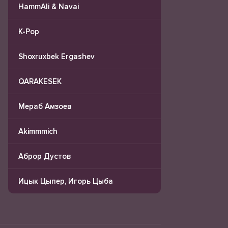
HammAli & Navai
K-Pop
Shoxruxbek Ergashev
QARAKESEK
Мераб Амзоев
Akimmmich
Аброр Дустов
Ицык Цыпер, Игорь Цыба