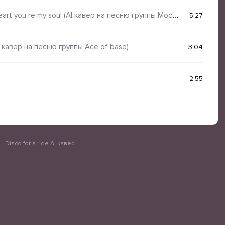
rt you re my soul (AI кавер на песню группы Modern Talking)
5:27
I кавер на песню группы Ace of base)
3:04
2:55
- Disco for a ride AI кавер