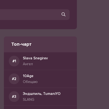
Топ-чарт
Slava Snegirev
Ангел
10Age
Обещаю
Эндшпиль, TumaniYO
SLANG