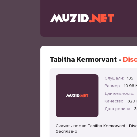
Tabitha Kermorvant -
Disc
Слушали:
135
Размер:
10.98
Длительность:
Качество:
320 
Дата релиза:
3
Скачать песню Tabitha Kermorvant - Disc
бесплатно