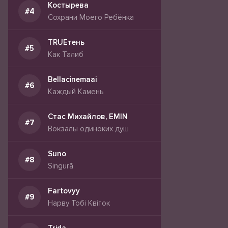
Костырева
Сохрани Моего Ребёнка
TRUEтень
Как Талиб
Bellacinemaai
Каждый Камень
Стас Михайлов, EMIN
Вокзалы одиноких душ
Suno
Singură
Fartovyy
Нарву Тобі Квіток