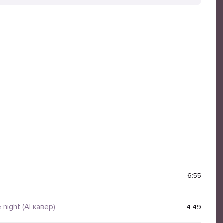
6:55
 night (AI кавер)
4:49