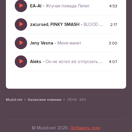
EA-AI
-
Жгучая помада Лилит
4:53
zxcursed, PINKY SMASH
-
BLOOD DRIP
2:17
Jeny Vesna
-
Меня манит
3:00
Aleks
-
Он не хотел её отпускать последний вечер
4:07
Muzid.net
Казахские новинки
ЛЁНЯ - КАЧ
© Muzid.net 2026.
Добавить трек