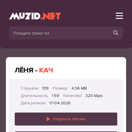
ЛЁНЯ -
КАЧ
Слушали:
139
Размер:
4.56 MB
Длительность:
1:59
Качество:
320 kbps
Дата релиза:
17-04-2026
Слушать песню