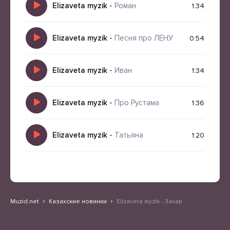
Elizaveta myzik
-
Роман
1:34
Elizaveta myzik
-
Песня про ЛЕНУ
0:54
Elizaveta myzik
-
Иван
1:34
Elizaveta myzik
-
Про Рустама
1:36
Elizaveta myzik
-
Татьяна
1:20
Muzid.net
Казахские новинки
Elizaveta myzik - Захар