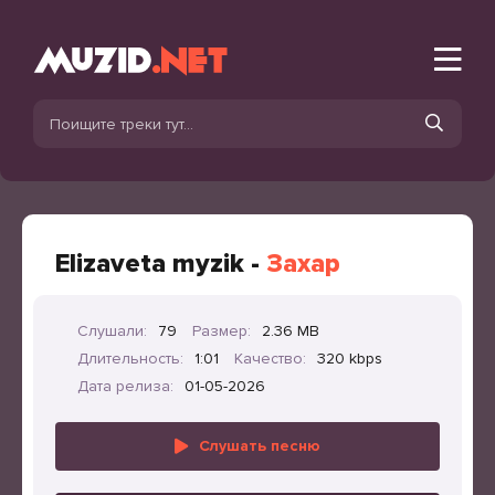
Elizaveta myzik -
Захар
Слушали:
79
Размер:
2.36 MB
Длительность:
1:01
Качество:
320 kbps
Дата релиза:
01-05-2026
Слушать песню