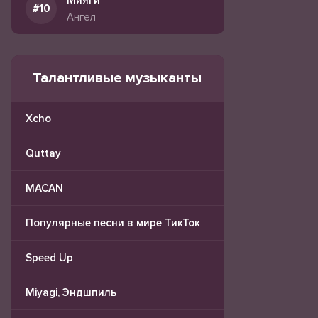
Мияги
Ангел
Талантливые музыканты
Xcho
Quttay
MACAN
Популярные песни в мире ТикТок
Speed Up
Miyagi, Эндшпиль