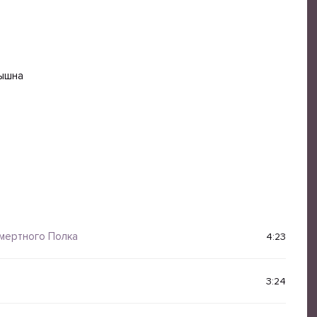
лышна
мертного Полка
4:23
3:24