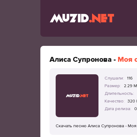
Алиса Супронова -
Моя 
Слушали:
116
Размер:
2.29 
Длительность:
Качество:
320 
Дата релиза:
0
Скачать песню Алиса Супронова - Моя 