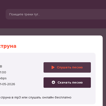
струна
MB
Слушать песню
1:00
kbps
Скачать песню
1-05-2026
струна в mp3 или слушать онлайн бесплатно