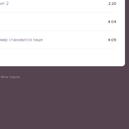
ит 2
2:20
4:04
 мир становится тише
4:09
 Моя струна