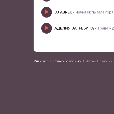
DJ ABREK
-
Чечня Испытала горя
АДЕЛИЯ ЗАГРЕБИНА
-
Трава у 
Muzid.net
Казахские новинки
Akmal - Поклонимс