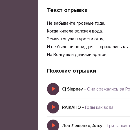
Текст отрывка
Не забывайте грозные года,
Когда кипела волская вода,
Земля тонула в ярости огня,
И не было ни ночи, дня — сражались мы 
На Волгу шли дивизии врагов,
Похожие отрывки
Cj Slepnev
-
Они сражались за Р
RAIKAHO
-
Годы как вода
Лев Лещенко, Алсу
-
Три танкис