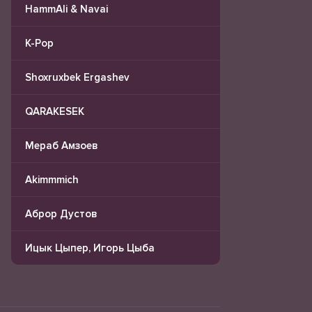
HammAli & Navai
K-Pop
Shoxruxbek Ergashev
QARAKESEK
Мераб Амзоев
Akimmmich
Аброр Дустов
Ицык Цыпер, Игорь Цыба