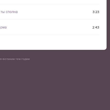
 ты сполна
3:23
дома
2:43
я великим тем годам