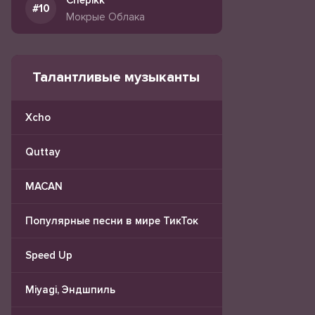
Chepikk
Мокрые Облака
Талантливые музыканты
Xcho
Quttay
MACAN
Популярные песни в мире ТикТок
Speed Up
Miyagi, Эндшпиль