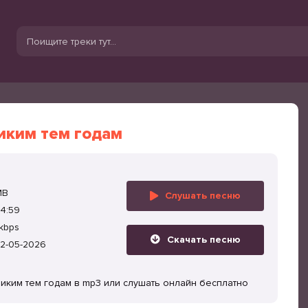
иким тем годам
MB
Слушать песню
4:59
kbps
Скачать песню
2-05-2026
иким тем годам в mp3 или слушать онлайн бесплатно