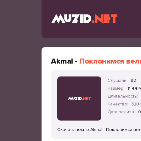
Akmal -
Поклонимся вел
Слушали:
92
Размер:
11.44 
Длительность:
Качество:
320 
Дата релиза:
0
Скачать песню Akmal - Поклонимся вел