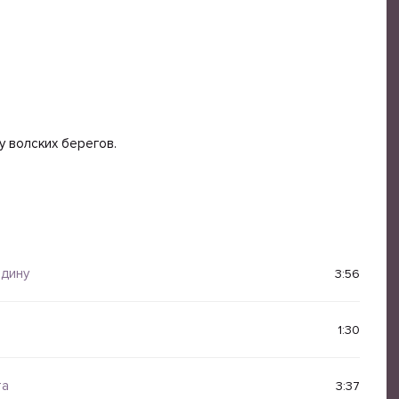
у волских берегов.
одину
3:56
1:30
та
3:37