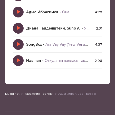
Адыл Ибрагимов
-
Она
4:20
Диана Гайденштейн, Suno AI
-
Я такая как есть
2:31
SongBox
-
Ara Vay Vay (New Version)
4:37
Hasman
-
Откуда ты взялась такая? 2.0
2:06
Muzid.net
Казахские новинки
Адыл Ибрагимов - Беда я