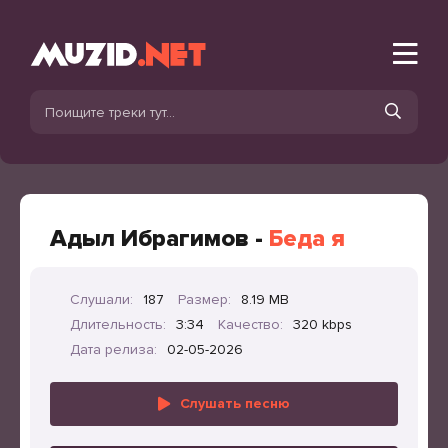
Адыл Ибрагимов -
Беда я
Слушали:
187
Размер:
8.19 MB
Длительность:
3:34
Качество:
320 kbps
Дата релиза:
02-05-2026
Слушать песню