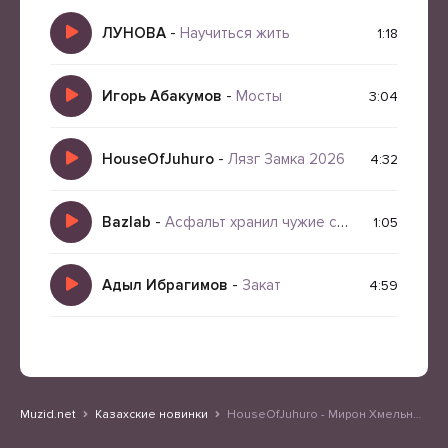
ЛУНОВА
-
Научиться жить
1:18
Игорь Абакумов
-
Мосты
3:04
HouseOfJuhuro
-
Лязг Замка 2026
4:32
Bazlab
-
Асфальт хранил чужие сны
1:05
Адыл Ибрагимов
-
Закат
4:59
Muzid.net
Казахские новинки
HouseOfJuhuro - Мирон Хмельной этот город немой (насквозь)