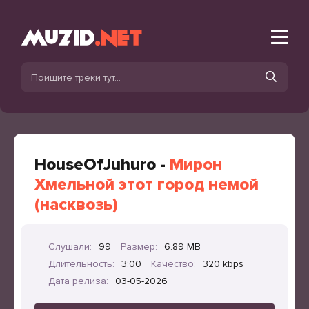
HouseOfJuhuro -
Мирон
Хмельной этот город немой
(насквозь)
Слушали:
99
Размер:
6.89 MB
Длительность:
3:00
Качество:
320 kbps
Дата релиза:
03-05-2026